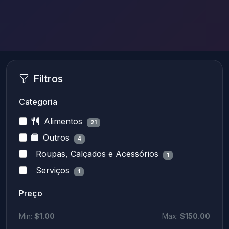
Filtros
Categoria
Alimentos
21
Outros
4
Roupas, Calçados e Acessórios
1
Serviços
1
Preço
Min:
$1.00
Max:
$150.00